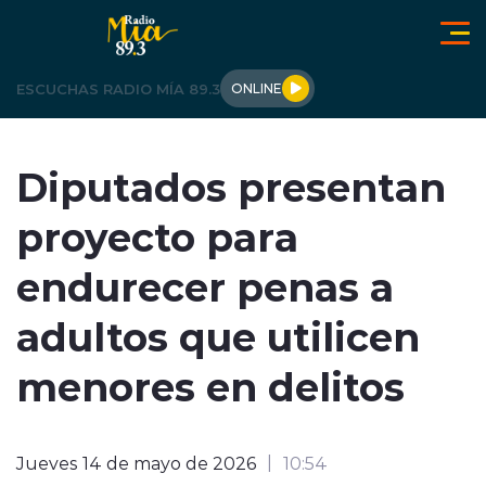
Click acá para ir directamente al contenido
ESCUCHAS RADIO MÍA 89.3
ONLINE
LOS ÁNGELES
Diputados presentan
OPINIÓN
proyecto para
REGIONALES
endurecer penas a
ACTUALIDAD
adultos que utilicen
TENDENCIAS
menores en delitos
DEPORTES
Jueves 14 de mayo de 2026
10:54
INTERNACIONAL