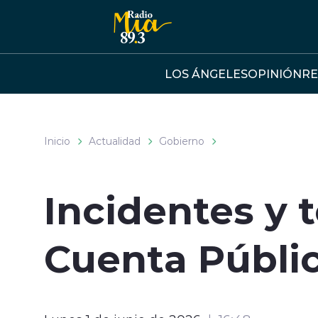
Click acá para ir directamente al contenido
LOS ÁNGELES
OPINIÓN
RE
Inicio
Actualidad
Gobierno
Incidentes y 
Cuenta Públic