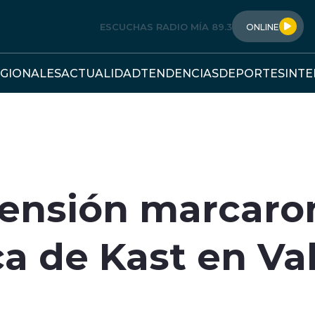
ESCUCHAS RADIO MÍA 89.3
ONLINE
GIONALES
ACTUALIDAD
TENDENCIAS
DEPORTES
INT
tensión marcaro
a de Kast en Va