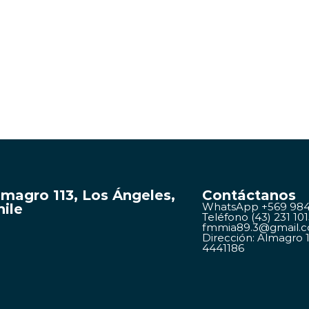
lmagro 113, Los Ángeles,
Contáctanos
hile
WhatsApp +569 984
Teléfono (43) 231 10
fmmia89.3@gmail.
Dirección: Almagro 11
4441186