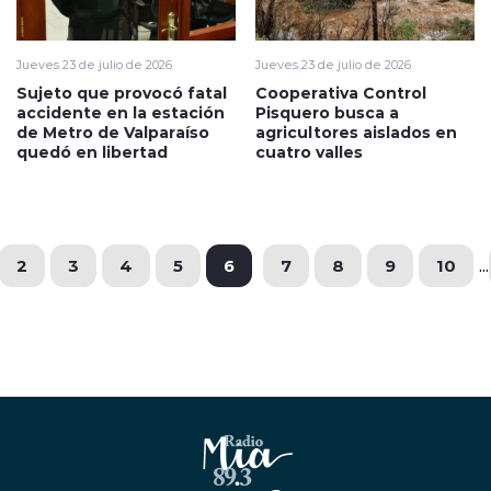
Jueves 23 de julio de 2026
Jueves 23 de julio de 2026
Sujeto que provocó fatal
Cooperativa Control
accidente en la estación
Pisquero busca a
de Metro de Valparaíso
agricultores aislados en
quedó en libertad
cuatro valles
2
3
4
5
6
7
8
9
10
...