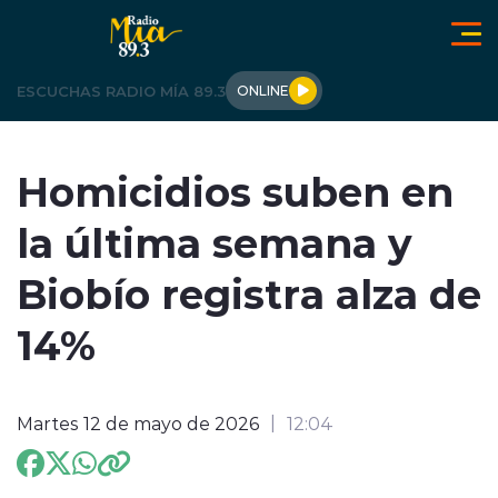
Click acá para ir directamente al contenido
ESCUCHAS RADIO MÍA 89.3
ONLINE
LOS ÁNGELES
Homicidios suben en
OPINIÓN
la última semana y
REGIONALES
Biobío registra alza de
ACTUALIDAD
14%
TENDENCIAS
Martes 12 de mayo de 2026
12:04
DEPORTES
INTERNACIONAL