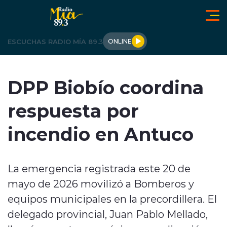
Click acá para ir directamente al contenido
ESCUCHAS RADIO MÍA 89.3
ONLINE
LOS ÁNGELES
DPP Biobío coordina
OPINIÓN
respuesta por
REGIONALES
incendio en Antuco
ACTUALIDAD
La emergencia registrada este 20 de
TENDENCIAS
mayo de 2026 movilizó a Bomberos y
DEPORTES
equipos municipales en la precordillera. El
delegado provincial, Juan Pablo Mellado,
INTERNACIONAL