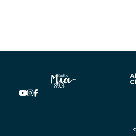
A
C
©