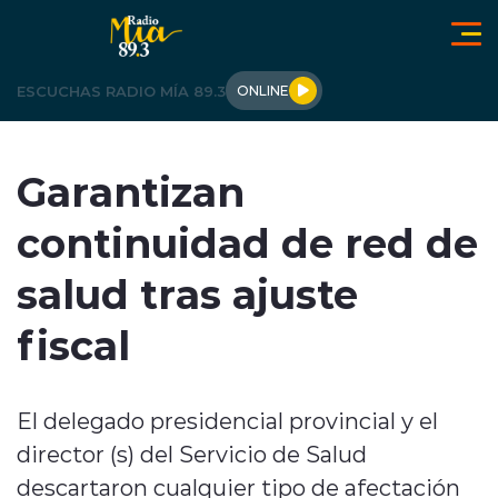
Click acá para ir directamente al contenido
ESCUCHAS RADIO MÍA 89.3
ONLINE
LOS ÁNGELES
Garantizan
OPINIÓN
continuidad de red de
REGIONALES
salud tras ajuste
ACTUALIDAD
fiscal
TENDENCIAS
El delegado presidencial provincial y el
DEPORTES
director (s) del Servicio de Salud
INTERNACIONAL
descartaron cualquier tipo de afectación