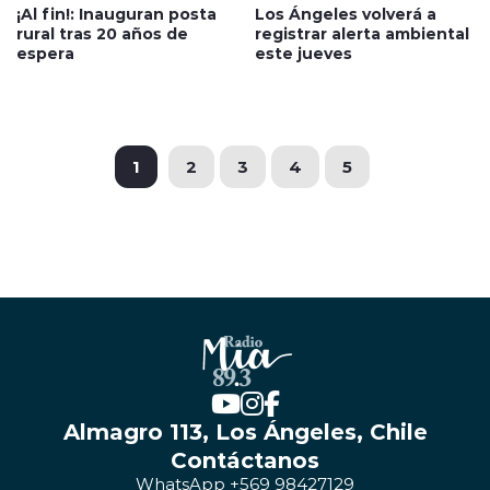
¡Al fin!: Inauguran posta
Los Ángeles volverá a
rural tras 20 años de
registrar alerta ambiental
espera
este jueves
1
2
3
4
5
Almagro 113, Los Ángeles, Chile
Contáctanos
WhatsApp +569 98427129