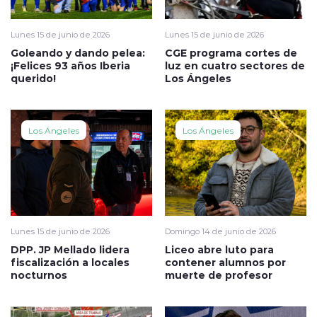
Lunes 15 de junio de 2026
Lunes 15 de junio de 2026
Goleando y dando pelea:
CGE programa cortes de
¡Felices 93 años Iberia
luz en cuatro sectores de
querido!
Los Ángeles
Los Ángeles
Los Ángeles
Lunes 15 de junio de 2026
Domingo 14 de junio de 2026
DPP. JP Mellado lidera
Liceo abre luto para
fiscalización a locales
contener alumnos por
nocturnos
muerte de profesor