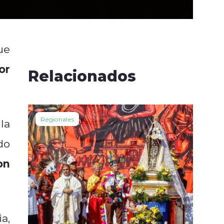
ue
or
Relacionados
Regionales
la
do
on
a,