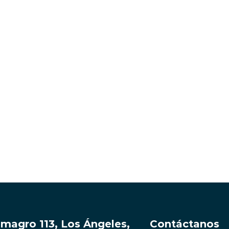
lmagro 113, Los Ángeles,
Contáctanos