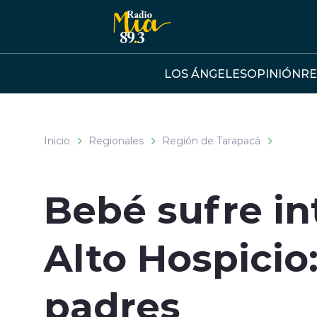
Click acá para ir directamente al contenido
LOS ÁNGELES
OPINIÓN
RE
Inicio
Regionales
Región de Tarapacá
Bebé sufre in
Alto Hospicio
padres