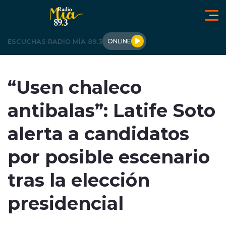
Click acá para ir directamente al contenido
ESCUCHAS RADIO MÍA 89.3
ONLINE
LOS ÁNGELES
“Usen chaleco
OPINIÓN
antibalas”: Latife Soto
REGIONALES
alerta a candidatos
ACTUALIDAD
por posible escenario
TENDENCIAS
tras la elección
DEPORTES
presidencial
INTERNACIONAL