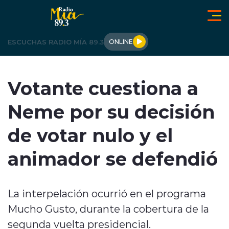
Click acá para ir directamente al contenido
ESCUCHAS RADIO MÍA 89.3
ONLINE
LOS ÁNGELES
Votante cuestiona a
OPINIÓN
Neme por su decisión
REGIONALES
de votar nulo y el
ACTUALIDAD
animador se defendió
TENDENCIAS
La interpelación ocurrió en el programa
DEPORTES
Mucho Gusto, durante la cobertura de la
INTERNACIONAL
segunda vuelta presidencial.