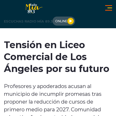
Click acá para ir directamente al contenido
ESCUCHAS RADIO MÍA 89.3
ONLINE
LOS ÁNGELES
Tensión en Liceo
OPINIÓN
Comercial de Los
REGIONALES
Ángeles por su futuro
ACTUALIDAD
Profesores y apoderados acusan al
TENDENCIAS
municipio de incumplir promesas tras
DEPORTES
proponer la reducción de cursos de
primero medio para 2027. Comunidad
INTERNACIONAL